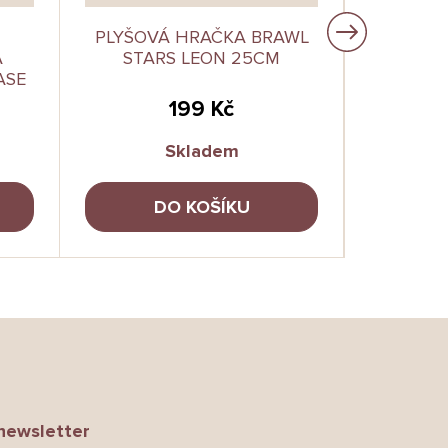
PLYŠOVÁ HRAČKA BRAWL
PLYŠOV
A
STARS LEON 25CM
PLAYTI
ASE
KISS
199 Kč
Skladem
DO KOŠÍKU
newsletter