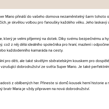
uper Mario přináší do vašeho domova nezaměnitelný šarm tohoto obl
čích, je skvělou volbou pro fanoušky každého věku. Jeho laskavý 
e, který je velmi příjemný na dotek. Díky svému bezpečnému a hy
ý, což z něj dělá ideálního společníka pro hraní, mazlení i odpočine
, nebo každodenního kamaráda na cesty.
lní pro děti, ale také skvělým sběratelským kouskem pro dospělé
 vzrušující dobrodružství ze světa Super Mario. Je také perfektn
a radosti z oblíbených her. Přineste si domů kousek herní historie a
ý bratr Maria je vždy připraven na nová dobrodružství.