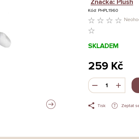
Značka:
Plush
Kód:
PHPL1960
Neoho
PRŮMĚRNÉ
HODNOCENÍ
SKLADEM
PRODUKTU
JE
259 Kč
0,0
Měrná
Z
cena:
5
HVĚZDIČEK.
Tisk
Zeptat s