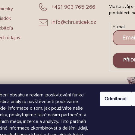
+421 903 765 266
Vložte svůj e
mienky
produktech n
iadok
info
@
chrusticek.cz
E-mail
biteľa
ch údajov
PŘID
bení obsahu a reklam, poskytování funkcí
Odmítnout
édií a analýzu návštěvnosti používáme
ie. Informace o tom, jak používáte naše
nky, poskytujeme také našim partnerům v
lních médií, inzerce a analýzy. Tito partneři
šné informace zkombinovat s dalšími údaji,
m poskytli nebo které od vás získali, když