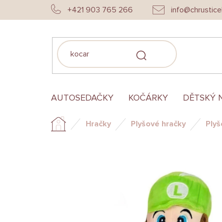
Přejít
+421 903 765 266
info@chrustice
na
obsah
HLEDAT
AUTOSEDAČKY
KOČÁRKY
DĚTSKÝ 
Hračky
Plyšové hračky
Plyš
Domů