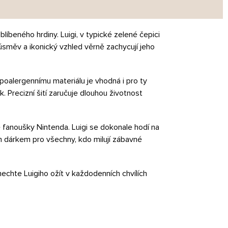
íbeného hrdiny. Luigi, v typické zelené čepici
úsměv a ikonický vzhled věrně zachycují jeho
poalergennímu materiálu je vhodná i pro ty
k. Precizní šití zaručuje dlouhou životnost
 fanoušky Nintenda. Luigi se dokonale hodí na
ím dárkem pro všechny, kdo milují zábavné
 nechte Luigiho ožít v každodenních chvílích