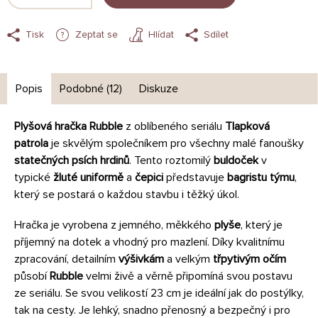
Tisk
Zeptat se
Hlídat
Sdílet
Popis
Podobné (12)
Diskuze
Plyšová hračka Rubble
z oblíbeného seriálu
Tlapková
patrola
je skvělým společníkem pro všechny malé fanoušky
statečných psích hrdinů
. Tento roztomilý
buldoček
v
typické
žluté uniformě
a
čepici
představuje
bagristu týmu
,
který se postará o každou stavbu i těžký úkol.
Hračka je vyrobena z jemného, měkkého
plyše
, který je
příjemný na dotek a vhodný pro mazlení. Díky kvalitnímu
zpracování, detailním
výšivkám
a velkým
třpytivým očím
působí
Rubble
velmi živě a věrně připomíná svou postavu
ze seriálu. Se svou velikostí 23 cm je ideální jak do postýlky,
tak na cesty. Je lehký, snadno přenosný a bezpečný i pro