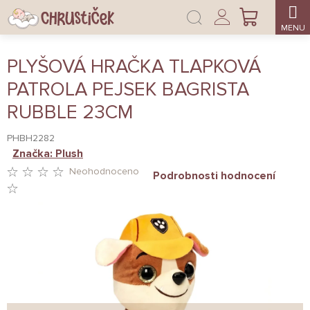
Přejít
Přihlášení
na
NÁKUPNÍ
obsah
KOŠÍK
PLYŠOVÁ HRAČKA TLAPKOVÁ
PATROLA PEJSEK BAGRISTA
RUBBLE 23CM
PHBH2282
Značka:
Plush
Neohodnoceno
Podrobnosti hodnocení
PRŮMĚRNÉ
HODNOCENÍ
PRODUKTU
JE
0,0
Z
5
HVĚZDIČEK.