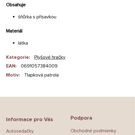
Obsahuje
šňůrka s přísavkou
Materiál
látka
Kategorie
:
Plyšové hračky
EAN
:
0691057384009
Motiv
:
Tlapková patrola
Z
á
p
Podpora
a
Informace pro Vás
t
Obchodné podmienky
Autosedačky
í