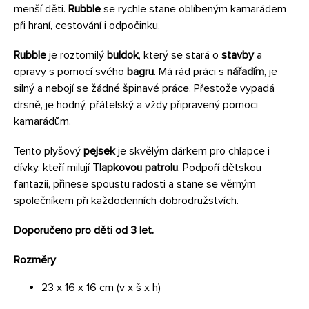
menší děti.
Rubble
se rychle stane oblíbeným kamarádem
při hraní, cestování i odpočinku.
Rubble
je roztomilý
buldok
, který se stará o
stavby
a
opravy s pomocí svého
bagru
. Má rád práci s
nářadím
, je
silný a nebojí se žádné špinavé práce. Přestože vypadá
drsně, je hodný, přátelský a vždy připravený pomoci
kamarádům.
Tento plyšový
pejsek
je skvělým dárkem pro chlapce i
dívky, kteří milují
Tlapkovou patrolu
. Podpoří dětskou
fantazii, přinese spoustu radosti a stane se věrným
společníkem při každodenních dobrodružstvích.
Doporučeno pro děti od 3 let.
Rozměry
23 x 16 x 16 cm (v x š x h)