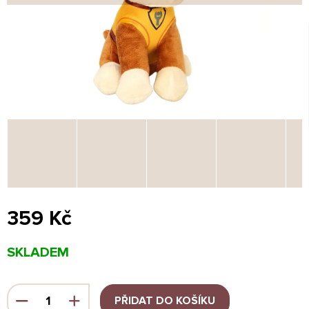
359 Kč
Měrná
SKLADEM
cena:
PŘIDAT DO KOŠÍKU